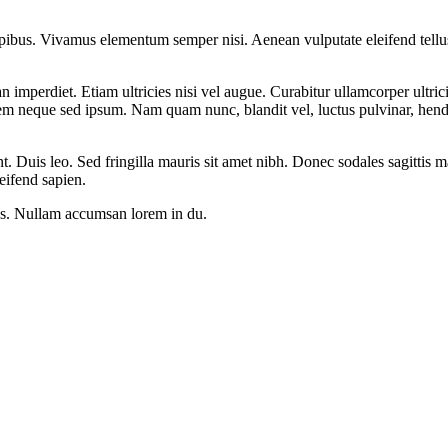
pibus. Vivamus elementum semper nisi. Aenean vulputate eleifend tellus. 
n imperdiet. Etiam ultricies nisi vel augue. Curabitur ullamcorper ultri
m neque sed ipsum. Nam quam nunc, blandit vel, luctus pulvinar, hendr
nt. Duis leo. Sed fringilla mauris sit amet nibh. Donec sodales sagittis
eifend sapien.
us. Nullam accumsan lorem in du.