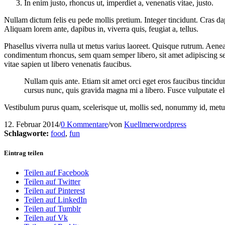
In enim justo, rhoncus ut, imperdiet a, venenatis vitae, justo.
Nullam dictum felis eu pede mollis pretium. Integer tincidunt. Cras da
Aliquam lorem ante, dapibus in, viverra quis, feugiat a, tellus.
Phasellus viverra nulla ut metus varius laoreet. Quisque rutrum. Aenea
condimentum rhoncus, sem quam semper libero, sit amet adipiscing se
vitae sapien ut libero venenatis faucibus.
Nullam quis ante. Etiam sit amet orci eget eros faucibus tincidu
cursus nunc, quis gravida magna mi a libero. Fusce vulputate el
Vestibulum purus quam, scelerisque ut, mollis sed, nonummy id, met
12. Februar 2014
/
0 Kommentare
/
von
Kuellmerwordpress
Schlagworte:
food
,
fun
Eintrag teilen
Teilen auf Facebook
Teilen auf Twitter
Teilen auf Pinterest
Teilen auf LinkedIn
Teilen auf Tumblr
Teilen auf Vk