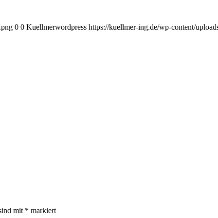
.png
0
0
Kuellmerwordpress
https://kuellmer-ing.de/wp-content/uplo
sind mit
*
markiert